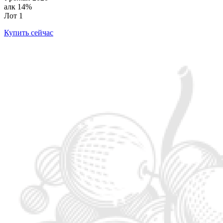
алк 14%
Лот 1
Купить сейчас