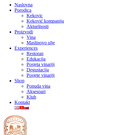
Naslovna
Porodica
Kekovic
Keković kompanija
Aktuelnosti
Proizvodi
Vina
Maslinovo ulje
Experiences
Restoran
Edukacija
Posjeta vinariji
Degustacija
Posjete vinariji
Shop
Ponuda vina
Aksesoari
Klub
Kontakt