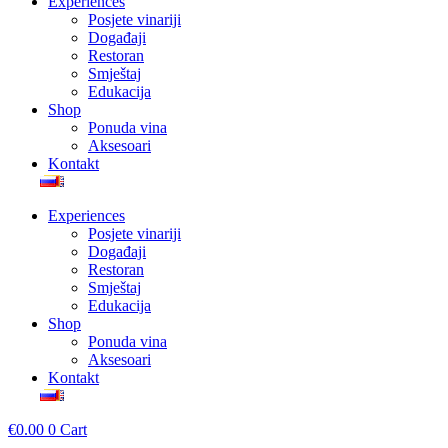
Experiences
Posjete vinariji
Događaji
Restoran
Smještaj
Edukacija
Shop
Ponuda vina
Aksesoari
Kontakt
Experiences
Posjete vinariji
Događaji
Restoran
Smještaj
Edukacija
Shop
Ponuda vina
Aksesoari
Kontakt
€
0.00
0
Cart