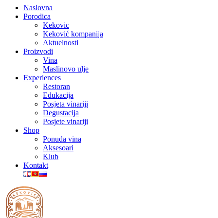
Naslovna
Porodica
Kekovic
Keković kompanija
Aktuelnosti
Proizvodi
Vina
Maslinovo ulje
Experiences
Restoran
Edukacija
Posjeta vinariji
Degustacija
Posjete vinariji
Shop
Ponuda vina
Aksesoari
Klub
Kontakt