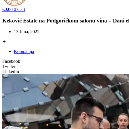
€
0.00
0
Cart
Keković Estate na Podgoričkom salonu vina – Dani el
13 Juna, 2025
✦
Kompanija
Facebook
Twitter
LinkedIn