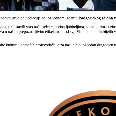
zadovoljstvo da učestvuje na još jednom izdanju
Podgoričkog salona v
ina, predstavili smo našu selekciju vina ljubiteljima, somelijerima i vin
va u našim prepoznatljivim etiketama – od svježih i mineralnih bijelih v
ske kulture i domaćih proizvođača, a za nas je bio još jedan dragocjen